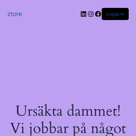
LinkedIn
Instagram
Facebook
ztore
Logga in
Ursäkta dammet!
Vi jobbar på något