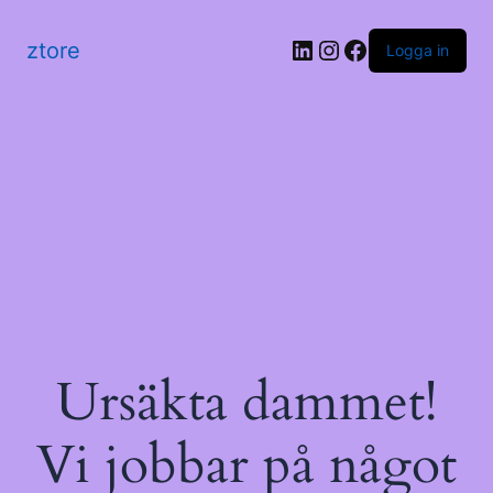
LinkedIn
Instagram
Facebook
ztore
Logga in
Ursäkta dammet!
Vi jobbar på något