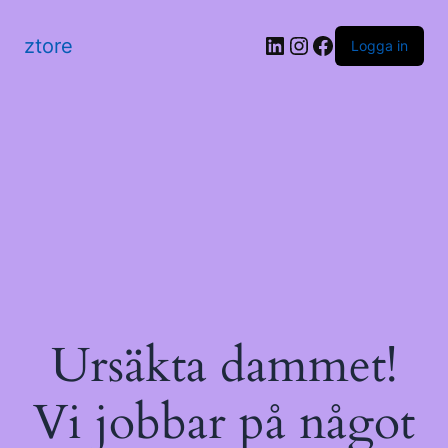
LinkedIn
Instagram
Facebook
ztore
Logga in
Ursäkta dammet!
Vi jobbar på något