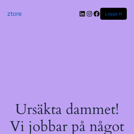
LinkedIn
Instagram
Facebook
ztore
Logga in
Ursäkta dammet!
Vi jobbar på något