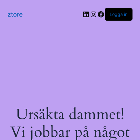
LinkedIn
Instagram
Facebook
ztore
Logga in
Ursäkta dammet!
Vi jobbar på något