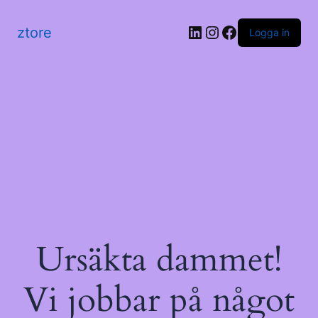
LinkedIn
Instagram
Facebook
ztore
Logga in
Ursäkta dammet!
Vi jobbar på något