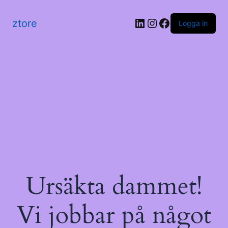
LinkedIn
Instagram
Facebook
ztore
Logga in
Ursäkta dammet!
Vi jobbar på något