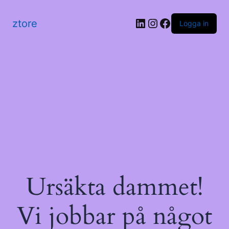
LinkedIn
Instagram
Facebook
ztore
Logga in
Ursäkta dammet!
Vi jobbar på något