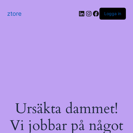
LinkedIn
Instagram
Facebook
ztore
Logga in
Ursäkta dammet!
Vi jobbar på något