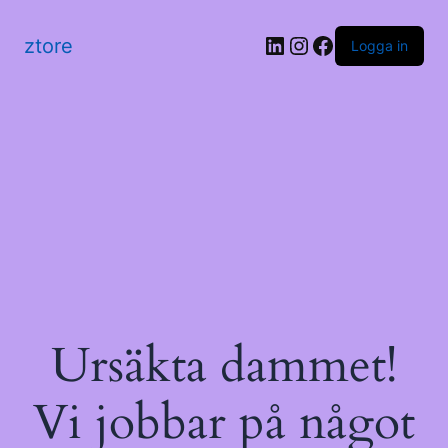
LinkedIn
Instagram
Facebook
ztore
Logga in
Ursäkta dammet!
Vi jobbar på något