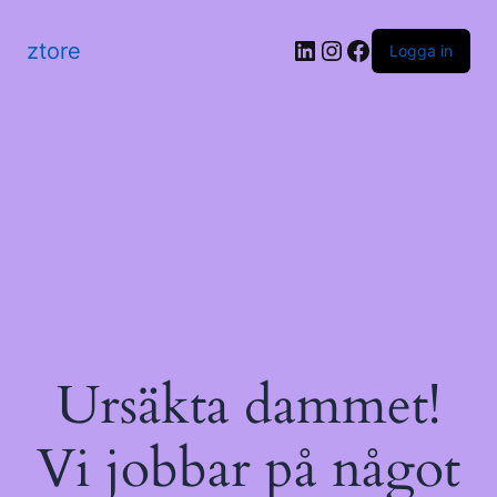
LinkedIn
Instagram
Facebook
ztore
Logga in
Ursäkta dammet!
Vi jobbar på något