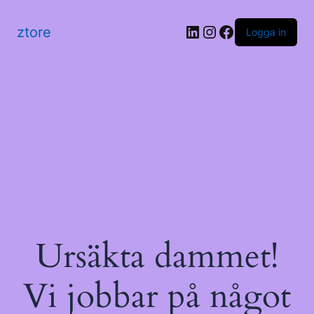
LinkedIn
Instagram
Facebook
ztore
Logga in
Ursäkta dammet!
Vi jobbar på något