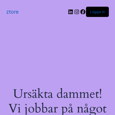
LinkedIn
Instagram
Facebook
ztore
Logga in
Ursäkta dammet!
Vi jobbar på något