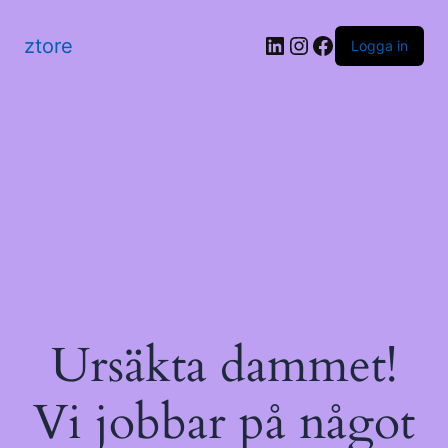
LinkedIn
Instagram
Facebook
ztore
Logga in
Ursäkta dammet!
Vi jobbar på något