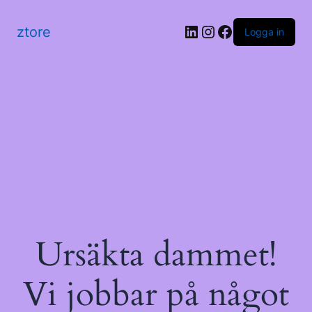
LinkedIn
Instagram
Facebook
ztore
Logga in
Ursäkta dammet!
Vi jobbar på något