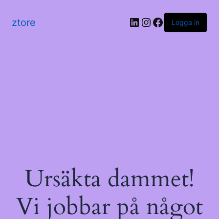
LinkedIn
Instagram
Facebook
ztore
Logga in
Ursäkta dammet!
Vi jobbar på något