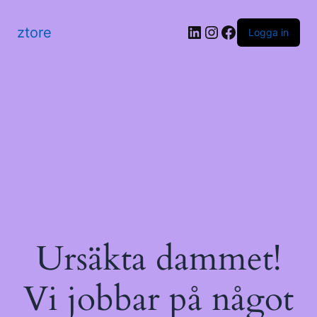
LinkedIn
Instagram
Facebook
ztore
Logga in
Ursäkta dammet!
Vi jobbar på något