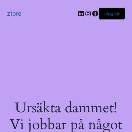
LinkedIn
Instagram
Facebook
ztore
Logga in
Ursäkta dammet!
Vi jobbar på något